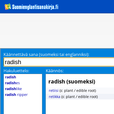
Käännettävä sana (suomeksi tai englanniksi):
Hakuluettelo:
Käännös:
radish
radish (suomeksi)
radish
es
radish
like
retiisi
(
s
: plant
/
edible root)
radish
ripper
retikka
(
s
: plant
/
edible root)