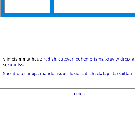
Viimeisimmät haut:
radish
,
cutover
,
euhemerisms
,
gravity drop
,
a
sekunnissa
Suosittuja sanoja
:
mahdollisuus
,
lukio
,
cat
,
check
,
läpi
,
tarkoittaa
Tietoa