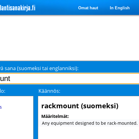
Omat haut
In English
ä sana (suomeksi tai englanniksi):
lo:
Käännös:
rackmount (suomeksi)
s
Määritelmät:
Any equipment designed to be rack-mounted.