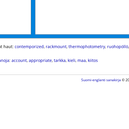
t haut:
contemporized
,
rackmount
,
thermophotometry
,
ruohopöllö
anoja
:
account
,
appropriate
,
tarkka
,
kieli
,
maa
,
kiitos
Suomi-englanti sanakirja
© 20