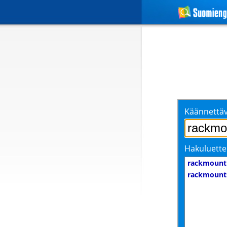
Käännettäv
Hakuluette
rackmount
rackmount