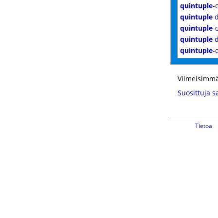
quintuple
-
quintuple
d
quintuple
-
quintuple
d
quintuple
-
Viimeisimmä
Suosittuja s
Tietoa