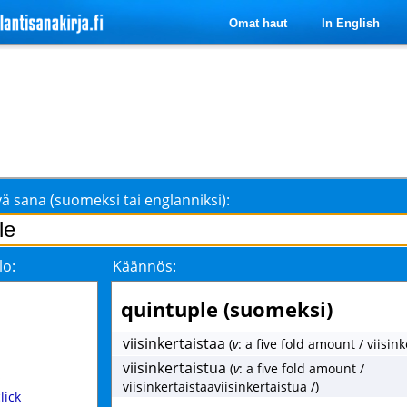
Omat haut
In English
ä sana (suomeksi tai englanniksi):
lo:
Käännös:
quintuple (suomeksi)
viisinkertaistaa
(
v
: a five fold amount / viisink
viisinkertaistua
(
v
: a five fold amount /
s
viisinkertaistaaviisinkertaistua /)
click