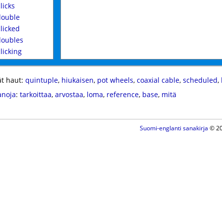
clicks
ouble
clicked
oubles
clicking
t haut:
quintuple
,
hiukaisen
,
pot wheels
,
coaxial cable
,
scheduled
,
anoja
:
tarkoittaa
,
arvostaa
,
loma
,
reference
,
base
,
mitä
Suomi-englanti sanakirja
© 20