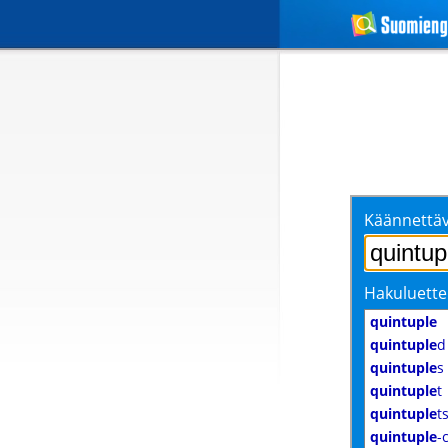
Käännettäv
Hakuluette
quintuple
quintuple
d
quintuple
s
quintuple
t
quintuple
t
quintuple
-