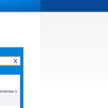
X
ertaistaa /)