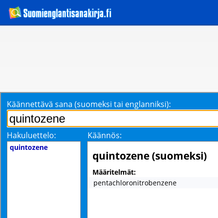
Käännettävä sana (suomeksi tai englanniksi):
Hakuluettelo:
Käännös:
quintozene
quintozene (suomeksi)
Määritelmät:
pentachloronitrobenzene