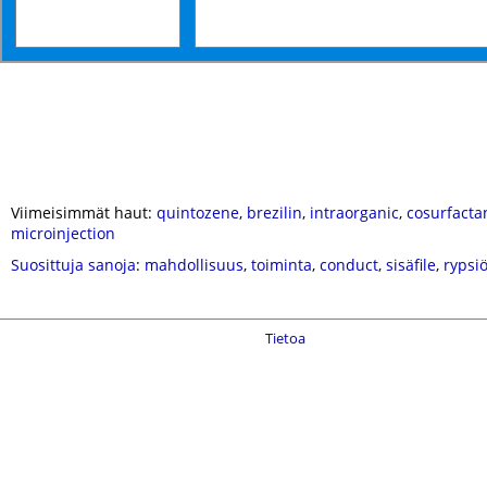
Viimeisimmät haut:
quintozene
,
brezilin
,
intraorganic
,
cosurfacta
microinjection
Suosittuja sanoja
:
mahdollisuus
,
toiminta
,
conduct
,
sisäfile
,
rypsiö
Tietoa