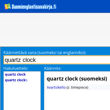
Käännettävä sana (suomeksi tai englanniksi):
Hakuluettelo:
Käännös:
quartz clock
quartz clock (suomeksi)
quartz clock
s
kvartsikello
(
s
: timepiece)