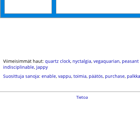
Viimeisimmät haut:
quartz clock
,
nyctalgia
,
vegaquarian
,
peasant 
indisciplinable
,
Jappy
Suosittuja sanoja
:
enable
,
vappu
,
toimia
,
päätös
,
purchase
,
palkk
Tietoa