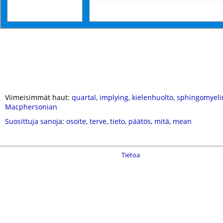
Viimeisimmät haut:
quartal
,
implying
,
kielenhuolto
,
sphingomyeli
Macphersonian
Suosittuja sanoja
:
osoite
,
terve
,
tieto
,
päätös
,
mitä
,
mean
Tietoa