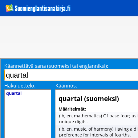
Käännettävä sana (suomeksi tai englanniksi):
Hakuluettelo:
Käännös:
quartal
quartal (suomeksi)
Määritelmät:
(lb, en, mathematics) Of base four; us
unique digits.
(lb, en, music, of harmony) Having a di
preference for intervals of fourths.