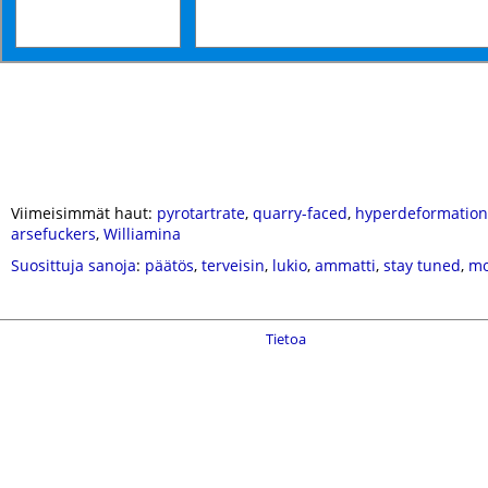
Viimeisimmät haut:
pyrotartrate
,
quarry-faced
,
hyperdeformation
arsefuckers
,
Williamina
Suosittuja sanoja
:
päätös
,
terveisin
,
lukio
,
ammatti
,
stay tuned
,
mo
Tietoa