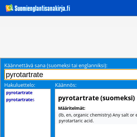
Käännettävä sana (suomeksi tai englanniksi):
Hakuluettelo:
Käännös:
pyrotartrate
pyrotartrate (suomeksi)
pyrotartrate
s
Määritelmät:
(lb, en, organic chemistry) Any salt or 
pyrotartaric acid.