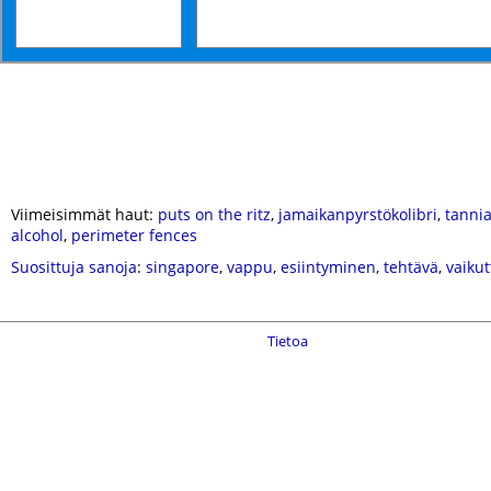
Viimeisimmät haut:
puts on the ritz
,
jamaikanpyrstökolibri
,
tanni
alcohol
,
perimeter fences
Suosittuja sanoja
:
singapore
,
vappu
,
esiintyminen
,
tehtävä
,
vaikut
Tietoa