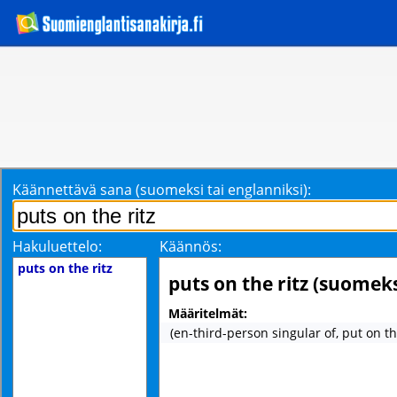
Käännettävä sana (suomeksi tai englanniksi):
Hakuluettelo:
Käännös:
puts on the ritz
puts on the ritz (suomeks
Määritelmät:
(en-third-person singular of, put on the