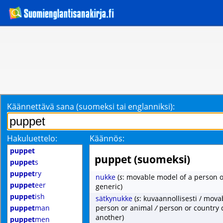
Käännettävä sana (suomeksi tai englanniksi):
Hakuluettelo:
Käännös:
puppet
puppet (suomeksi)
puppet
s
puppet
ry
nukke
(
s
: movable model of a person o
puppet
eer
generic)
puppet
ish
sätkynukke
(
s
: kuvaannollisesti / mova
puppet
man
person or animal
/
person or country 
another)
puppet
men