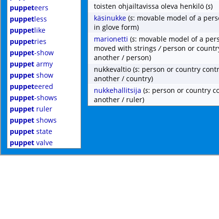
toisten ohjailtavissa oleva henkilö
(
s
)
puppet
eers
käsinukke
(
s
: movable model of a pers
puppet
less
in glove form)
puppet
like
marionetti
(
s
: movable model of a pers
puppet
ries
moved with strings
/
person or countr
puppet
-show
another / person)
puppet
army
nukkevaltio
(
s
: person or country cont
puppet
show
another / country)
puppet
eered
nukkehallitsija
(
s
: person or country c
puppet
-shows
another / ruler)
puppet
ruler
puppet
shows
puppet
state
puppet
valve