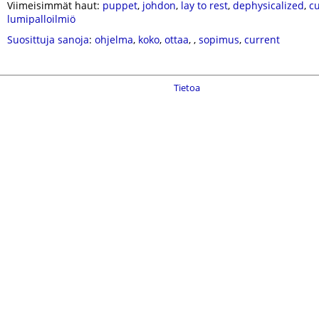
Viimeisimmät haut:
puppet
,
johdon
,
lay to rest
,
dephysicalized
,
c
lumipalloilmiö
Suosittuja sanoja
:
ohjelma
,
koko
,
ottaa
,
,
sopimus
,
current
Tietoa