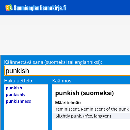
Käännettävä sana (suomeksi tai englanniksi):
Hakuluettelo:
Käännös:
punkish
punkish (suomeksi)
punkish
ly
punkish
ness
Määritelmät:
reminiscent, Reminiscent of the punk 
Slightly punk. (rfex, lang=en)