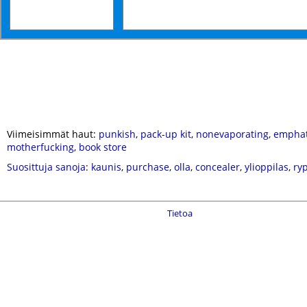
Viimeisimmät haut:
punkish
,
pack-up kit
,
nonevaporating
,
emphat
motherfucking
,
book store
Suosittuja sanoja
:
kaunis
,
purchase
,
olla
,
concealer
,
ylioppilas
,
ryp
Tietoa