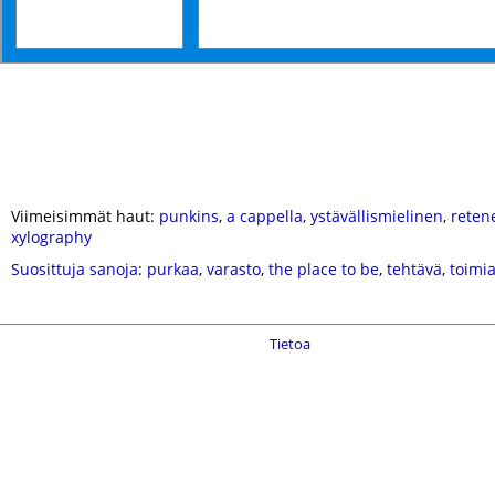
Viimeisimmät haut:
punkins
,
a cappella
,
ystävällismielinen
,
reten
xylography
Suosittuja sanoja
:
purkaa
,
varasto
,
the place to be
,
tehtävä
,
toimi
Tietoa