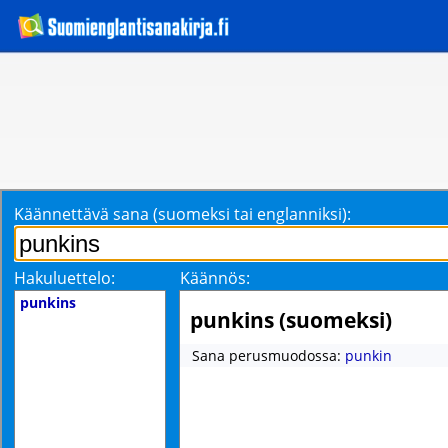
Käännettävä sana (suomeksi tai englanniksi):
Hakuluettelo:
Käännös:
punkins
punkins (suomeksi)
Sana perusmuodossa:
punkin