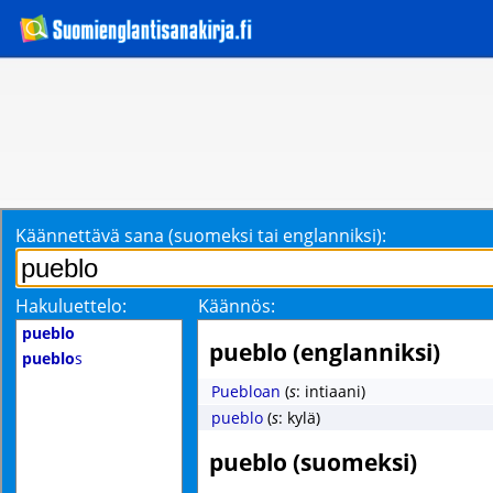
Käännettävä sana (suomeksi tai englanniksi):
Hakuluettelo:
Käännös:
pueblo
pueblo (englanniksi)
pueblo
s
Puebloan
(
s
: intiaani)
pueblo
(
s
: kylä)
pueblo (suomeksi)