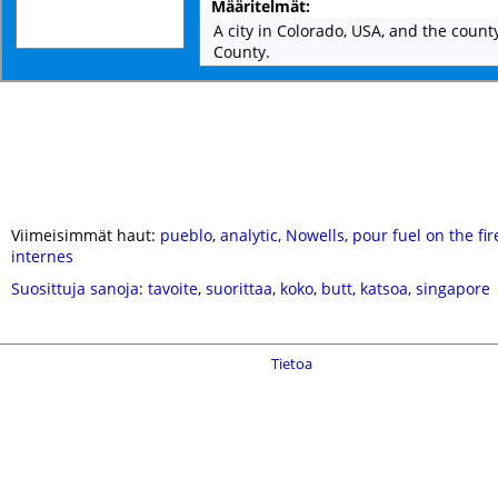
Määritelmät:
A city in Colorado, USA, and the count
County.
Viimeisimmät haut:
pueblo
,
analytic
,
Nowells
,
pour fuel on the fir
internes
Suosittuja sanoja
:
tavoite
,
suorittaa
,
koko
,
butt
,
katsoa
,
singapore
Tietoa