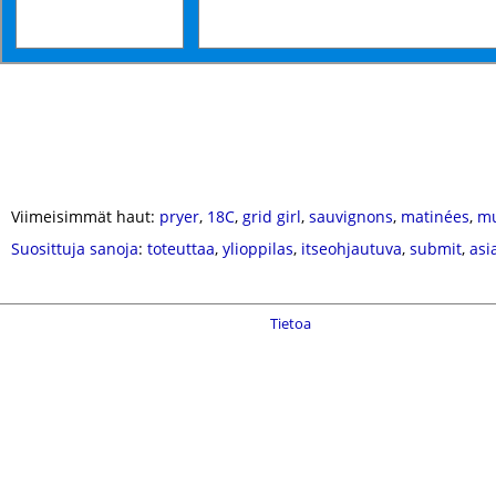
Viimeisimmät haut:
pryer
,
18C
,
grid girl
,
sauvignons
,
matinées
,
m
Suosittuja sanoja
:
toteuttaa
,
ylioppilas
,
itseohjautuva
,
submit
,
asi
Tietoa