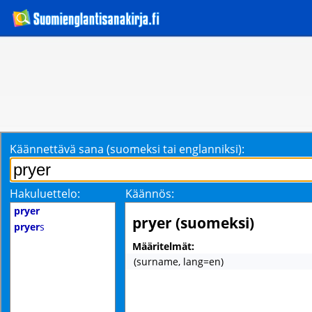
Käännettävä sana (suomeksi tai englanniksi):
Hakuluettelo:
Käännös:
pryer
pryer (suomeksi)
pryer
s
Määritelmät:
(surname, lang=en)