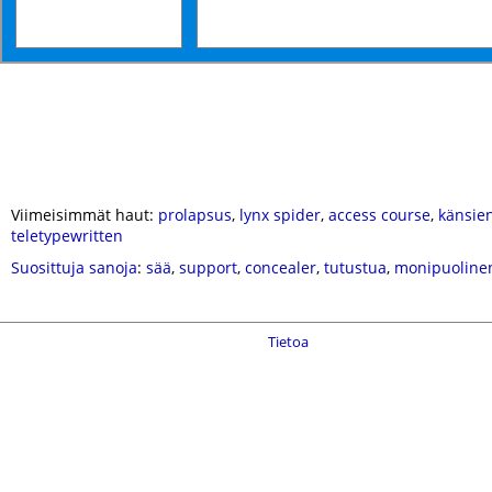
Viimeisimmät haut:
prolapsus
,
lynx spider
,
access course
,
känsie
teletypewritten
Suosittuja sanoja
:
sää
,
support
,
concealer
,
tutustua
,
monipuoline
Tietoa