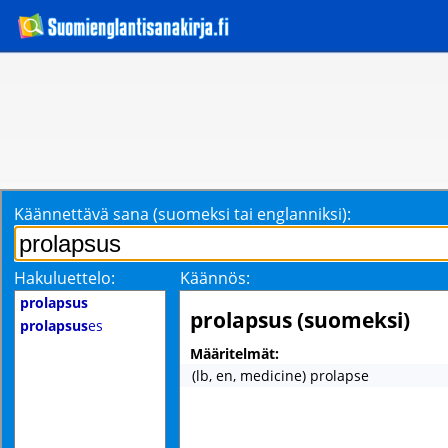
Käännettävä sana (suomeksi tai englanniksi):
Hakuluettelo:
Käännös:
prolapsus
prolapsus (suomeksi)
prolapsus
es
Määritelmät:
(lb, en, medicine) prolapse