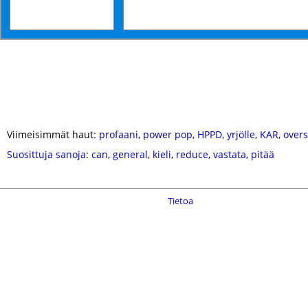
Viimeisimmät haut:
profaani
,
power pop
,
HPPD
,
yrjölle
,
KAR
,
overs
Suosittuja sanoja
:
can
,
general
,
kieli
,
reduce
,
vastata
,
pitää
Tietoa