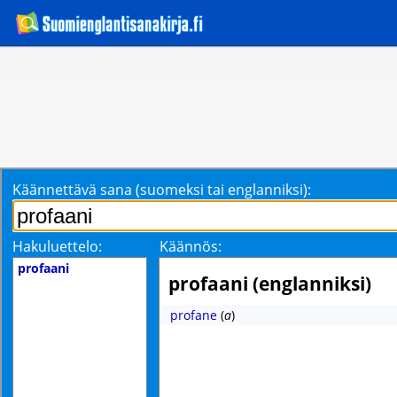
Käännettävä sana (suomeksi tai englanniksi):
Hakuluettelo:
Käännös:
profaani
profaani (englanniksi)
profane
(
a
)