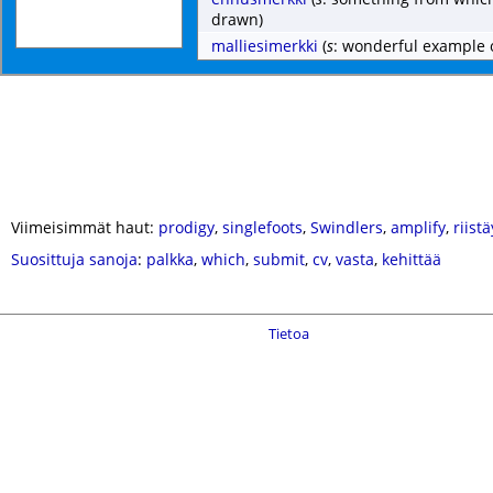
drawn)
malliesimerkki
(
s
: wonderful example 
Viimeisimmät haut:
prodigy
,
singlefoots
,
Swindlers
,
amplify
,
riist
Suosittuja sanoja
:
palkka
,
which
,
submit
,
cv
,
vasta
,
kehittää
Tietoa