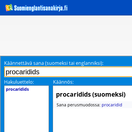
Käännettävä sana (suomeksi tai englanniksi):
Hakuluettelo:
Käännös:
procaridids
procaridids (suomeksi)
Sana perusmuodossa:
procaridid