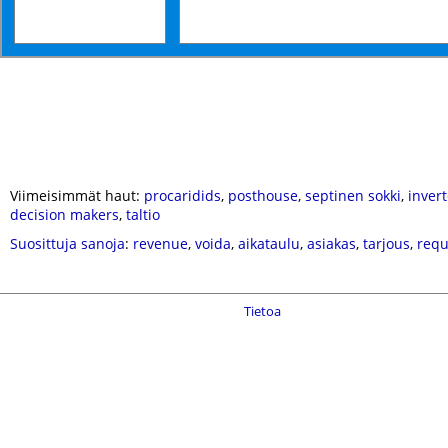
Viimeisimmät haut:
procaridids
,
posthouse
,
septinen sokki
,
inver
decision makers
,
taltio
Suosittuja sanoja
:
revenue
,
voida
,
aikataulu
,
asiakas
,
tarjous
,
requ
Tietoa