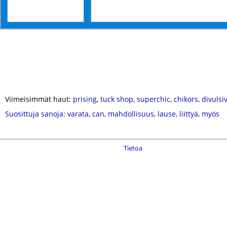
Viimeisimmät haut:
prising
,
tuck shop
,
superchic
,
chikors
,
divulsi
Suosittuja sanoja
:
varata
,
can
,
mahdollisuus
,
lause
,
liittyä
,
myös
Tietoa