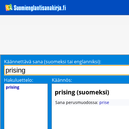
Käännettävä sana (suomeksi tai englanniksi):
Hakuluettelo:
Käännös:
prising
prising (suomeksi)
Sana perusmuodossa:
prise