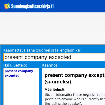
Käännettävä sana (suomeksi tai englanniksi):
Hakuluettelo:
Käännös:
present company
present company except
excepted
(suomeksi)
Määritelmät:
(lb, en, idiomatic) These negative rem
pertain to anyone who is currently lis
(including the speaker).