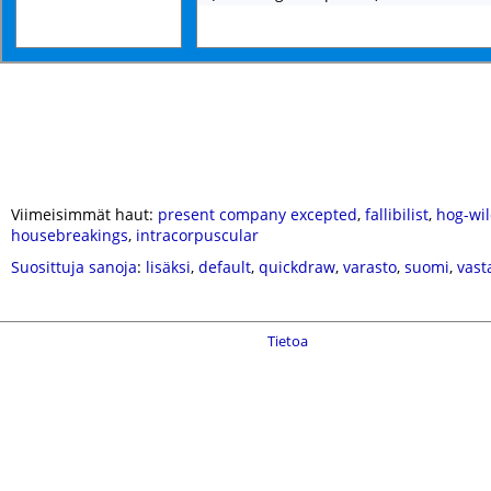
Viimeisimmät haut:
present company excepted
,
fallibilist
,
hog-wi
housebreakings
,
intracorpuscular
Suosittuja sanoja
:
lisäksi
,
default
,
quickdraw
,
varasto
,
suomi
,
vast
Tietoa