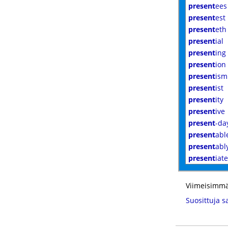
present
ees
present
est
present
eth
present
ial
present
ing
present
ion
present
ism
present
ist
present
ity
present
ive
present
-da
present
abl
present
abl
present
iate
Viimeisimmä
Suosittuja s