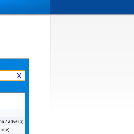
X
snä / adverb)
time)