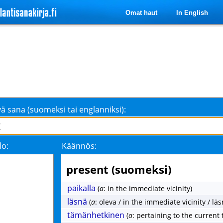
Omat haut
In English
ä sana (suomeksi tai englanniksi):
lo:
Käännös:
present (suomeksi)
paikalla
(
a
: in the immediate vicinity)
läsnä
(
a
: oleva / in the immediate vicinity / lä
tämänhetkinen
(
a
: pertaining to the current 