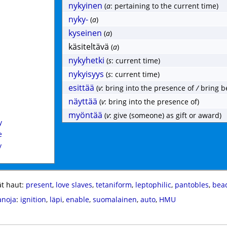
nykyinen
(
a
: pertaining to the current time)
nyky-
(
a
)
kyseinen
(
a
)
käsiteltävä
(
a
)
nykyhetki
(
s
: current time)
nykyisyys
(
s
: current time)
esittää
(
v
: bring into the presence of
/
bring b
näyttää
(
v
: bring into the presence of)
myöntää
(
v
: give (someone) as gift or award)
y
e
y
t haut:
present
,
love slaves
,
tetaniform
,
leptophilic
,
pantobles
,
bead
anoja
:
ignition
,
läpi
,
enable
,
suomalainen
,
auto
,
HMU