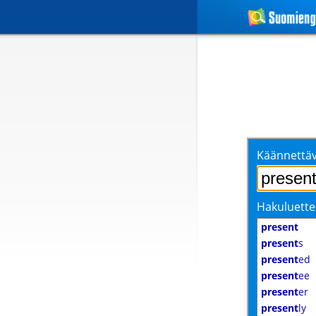
Käännettäv
Hakuluette
present
present
s
present
ed
present
ee
present
er
present
ly