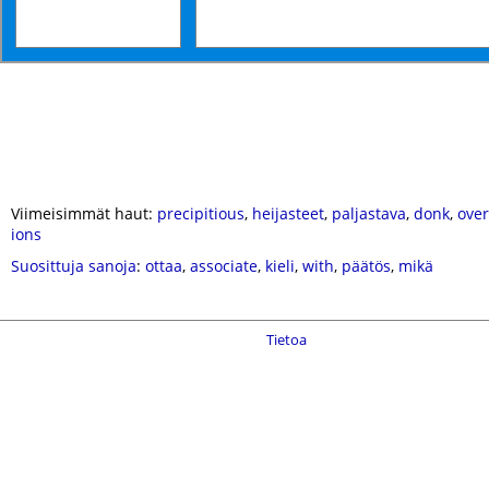
Viimeisimmät haut:
precipitious
,
heijasteet
,
paljastava
,
donk
,
over
ions
Suosittuja sanoja
:
ottaa
,
associate
,
kieli
,
with
,
päätös
,
mikä
Tietoa