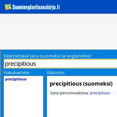
Käännettävä sana (suomeksi tai englanniksi):
Hakuluettelo:
Käännös:
precipitious
precipitious (suomeksi)
Sana perusmuodossa:
precipitous