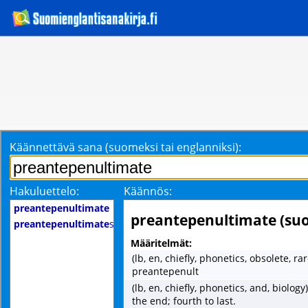
Käännettävä sana (suomeksi tai englanniksi):
Hakuluettelo:
Käännös:
preantepenultimate
preantepenultimate (su
preantepenultimate
s
Määritelmät:
(lb, en, chiefly, phonetics, obsolete, rar
preantepenult
(lb, en, chiefly, phonetics, and, biology)
the end; fourth to last.