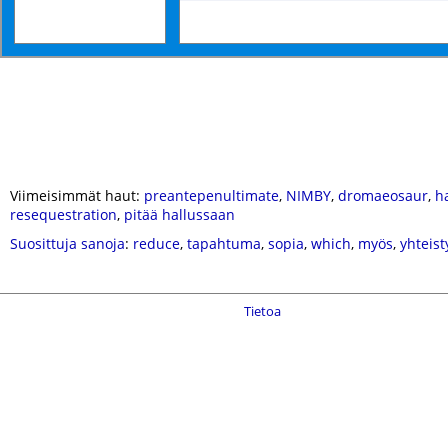
Viimeisimmät haut:
preantepenultimate
,
NIMBY
,
dromaeosaur
,
h
resequestration
,
pitää hallussaan
Suosittuja sanoja
:
reduce
,
tapahtuma
,
sopia
,
which
,
myös
,
yhteist
Tietoa