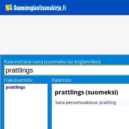
Käännettävä sana (suomeksi tai englanniksi):
Hakuluettelo:
Käännös:
prattlings
prattlings (suomeksi)
Sana perusmuodossa:
prattling