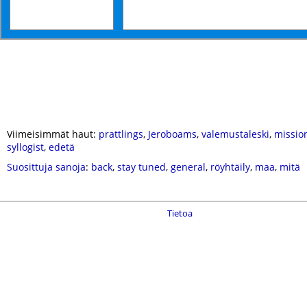
Viimeisimmät haut:
prattlings
,
Jeroboams
,
valemustaleski
,
missio
syllogist
,
edetä
Suosittuja sanoja
:
back
,
stay tuned
,
general
,
röyhtäily
,
maa
,
mitä
Tietoa