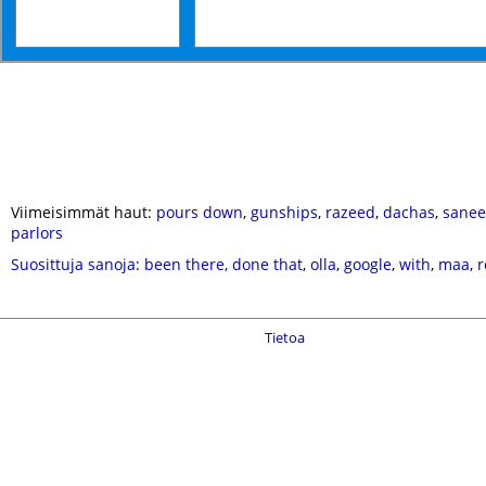
Viimeisimmät haut:
pours down
,
gunships
,
razeed
,
dachas
,
sanee
parlors
Suosittuja sanoja
:
been there, done that
,
olla
,
google
,
with
,
maa
,
r
Tietoa