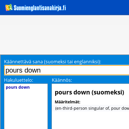
Käännettävä sana (suomeksi tai englanniksi):
Hakuluettelo:
Käännös:
pours down
pours down (suomeksi)
Määritelmät:
(en-third-person singular of, pour do