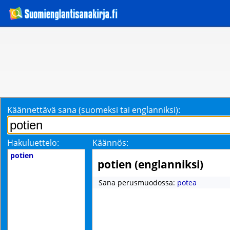
Käännettävä sana (suomeksi tai englanniksi):
Hakuluettelo:
Käännös:
potien
potien (englanniksi)
Sana perusmuodossa:
potea