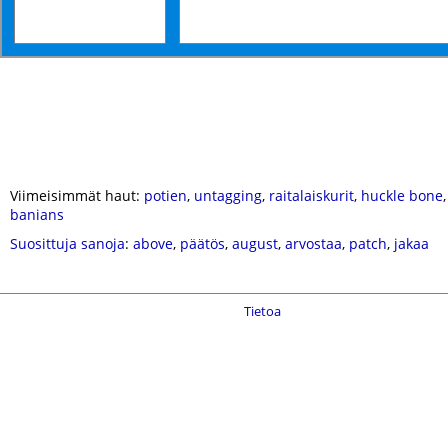
Viimeisimmät haut:
potien
,
untagging
,
raitalaiskurit
,
huckle bone
banians
Suosittuja sanoja
:
above
,
päätös
,
august
,
arvostaa
,
patch
,
jakaa
Tietoa