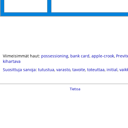
Viimeisimmät haut:
possessioning
,
bank card
,
apple-crook
,
Previt
kihartava
Suosittuja sanoja
:
tutustua
,
varasto
,
tavoite
,
toteuttaa
,
initial
,
vaik
Tietoa