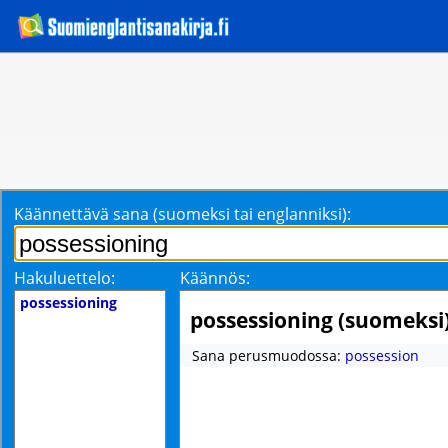
Käännettävä sana (suomeksi tai englanniksi):
Hakuluettelo:
Käännös:
possessioning
possessioning (suomeksi
Sana perusmuodossa:
possession