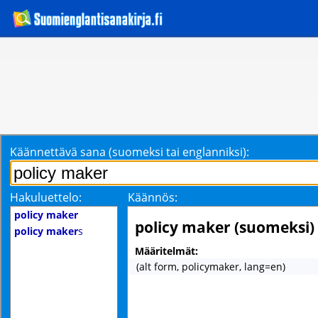
Käännettävä sana (suomeksi tai englanniksi):
Hakuluettelo:
Käännös:
policy maker
policy maker (suomeksi)
policy maker
s
Määritelmät:
(alt form, policymaker, lang=en)