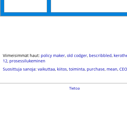
Viimeisimmät haut:
policy maker
,
old codger
,
bescribbled
,
keroth
12
,
prosessilukeminen
Suosittuja sanoja
:
vaikuttaa
,
kiitos
,
toiminta
,
purchase
,
mean
,
CE
Tietoa