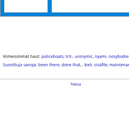
Viimeisimmät haut:
policeboats
,
trit-
,
uninymic
,
nyami
,
nosybodie
Suosittuja sanoja
:
been there, done that
,
,
kieli
,
sisäfile
,
maintena
Tietoa