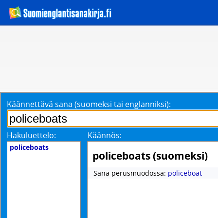
Käännettävä sana (suomeksi tai englanniksi):
Hakuluettelo:
Käännös:
policeboats
policeboats (suomeksi)
Sana perusmuodossa:
policeboat