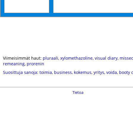
Viimeisimmät haut:
pluraali
,
xylomethazoline
,
visual diary
,
missed
remeaning
,
prorenin
Suosittuja sanoja
:
toimia
,
business
,
kokemus
,
yritys
,
voida
,
booty c
Tietoa