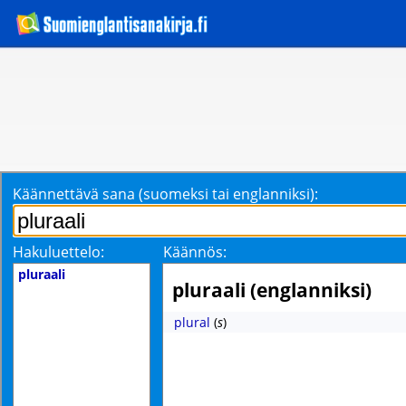
Käännettävä sana (suomeksi tai englanniksi):
Hakuluettelo:
Käännös:
pluraali
pluraali (englanniksi)
plural
(
s
)