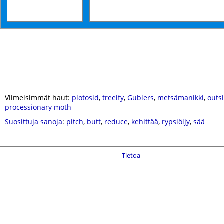
Viimeisimmät haut:
plotosid
,
treeify
,
Gublers
,
metsämanikki
,
outs
processionary moth
Suosittuja sanoja
:
pitch
,
butt
,
reduce
,
kehittää
,
rypsiöljy
,
sää
Tietoa