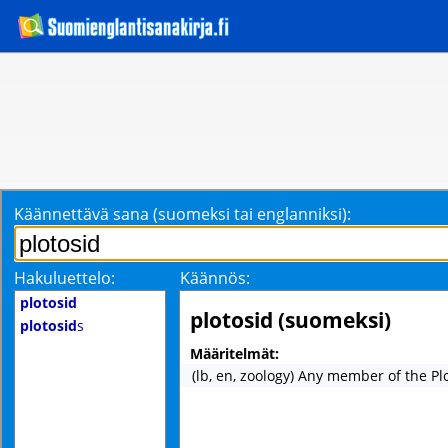
Käännettävä sana (suomeksi tai englanniksi):
Hakuluettelo:
Käännös:
plotosid
plotosid (suomeksi)
plotosid
s
Määritelmät:
(lb, en, zoology) Any member of the Pl