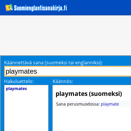
Käännettävä sana (suomeksi tai englanniksi):
Hakuluettelo:
Käännös:
playmates
playmates (suomeksi)
Sana perusmuodossa:
playmate