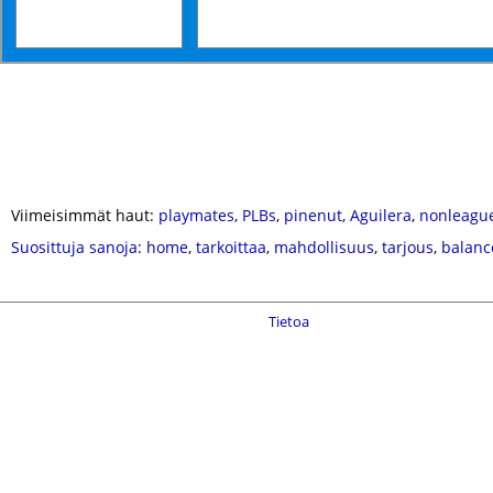
Viimeisimmät haut:
playmates
,
PLBs
,
pinenut
,
Aguilera
,
nonleagu
Suosittuja sanoja
:
home
,
tarkoittaa
,
mahdollisuus
,
tarjous
,
balanc
Tietoa