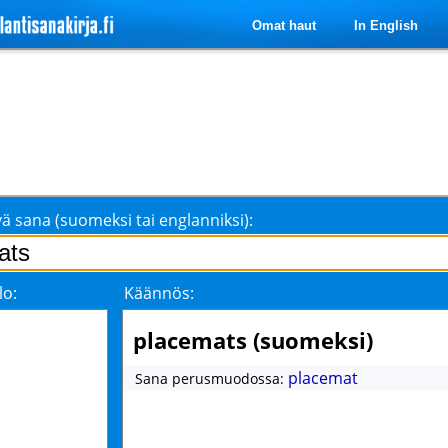
Omat haut
In English
ä sana (suomeksi tai englanniksi):
lo:
Käännös:
placemats (suomeksi)
placemat
Sana perusmuodossa: