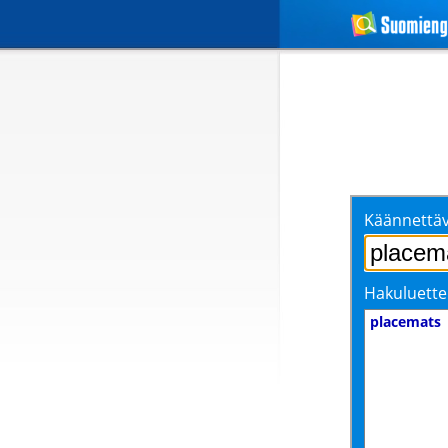
Käännettäv
Hakuluette
placemats