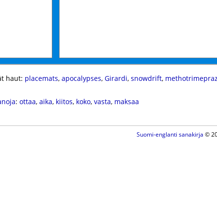
t haut:
placemats
,
apocalypses
,
Girardi
,
snowdrift
,
methotrimepraz
anoja
:
ottaa
,
aika
,
kiitos
,
koko
,
vasta
,
maksaa
Suomi-englanti sanakirja
© 20