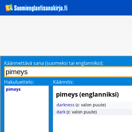
Käännettävä sana (suomeksi tai englanniksi):
Hakuluettelo:
Käännös:
pimeys
pimeys (englanniksi)
darkness
(
s
: valon puute)
dark
(
s
: valon puute)