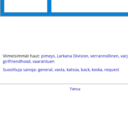
Viimeisimmät haut:
pimeys
,
Larkana Division
,
verrannollinen
,
var
girlfriendhood
,
vaarantuen
Suosittuja sanoja
:
general
,
vasta
,
katsoa
,
back
,
koska
,
request
Tietoa