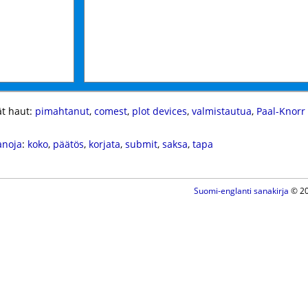
t haut:
pimahtanut
,
comest
,
plot devices
,
valmistautua
,
Paal-Knorr
anoja
:
koko
,
päätös
,
korjata
,
submit
,
saksa
,
tapa
Suomi-englanti sanakirja
© 20