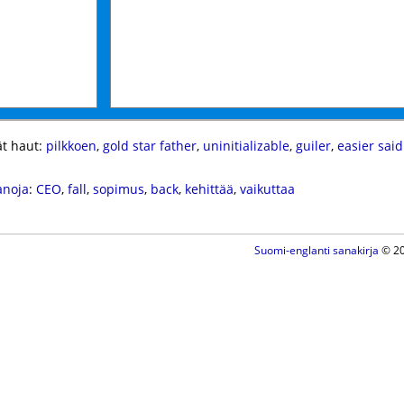
t haut:
pilkkoen
,
gold star father
,
uninitializable
,
guiler
,
easier sai
anoja
:
CEO
,
fall
,
sopimus
,
back
,
kehittää
,
vaikuttaa
Suomi-englanti sanakirja
© 20