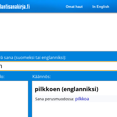
Omat haut
In English
ä sana (suomeksi tai englanniksi):
lo:
Käännös:
pilkkoen (englanniksi)
pilkkoa
Sana perusmuodossa: