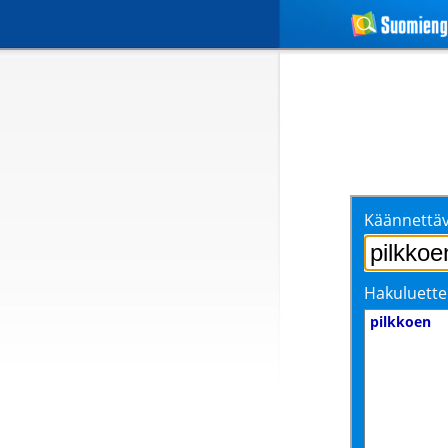
Käännettäv
Hakuluette
pilkkoen