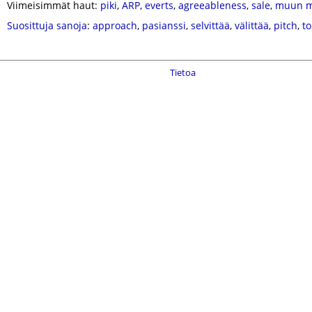
Viimeisimmät haut:
piki
,
ARP
,
everts
,
agreeableness
,
sale
,
muun m
Suosittuja sanoja
:
approach
,
pasianssi
,
selvittää
,
välittää
,
pitch
,
to
Tietoa