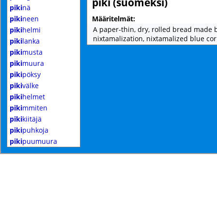
piki (suomeksi)
piki
nä
piki
neen
Määritelmät:
A paper-thin, dry, rolled bread made 
piki
helmi
nixtamalization, nixtamalized blue co
piki
lanka
piki
musta
piki
muura
piki
pöksy
piki
välke
piki
helmet
piki
mmiten
piki
kiitäjä
piki
puhkoja
piki
puumuura