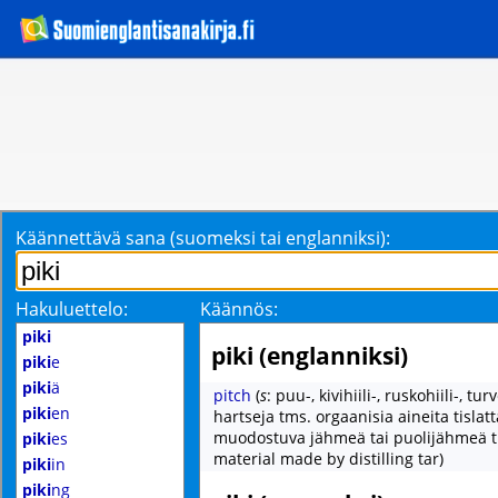
Käännettävä sana (suomeksi tai englanniksi):
Hakuluettelo:
Käännös:
piki
piki (englanniksi)
piki
e
piki
ä
pitch
(
s
: puu-, kivihiili-, ruskohiili-, tur
piki
en
hartseja tms. orgaanisia aineita tislat
muodostuva jähmeä tai puolijähmeä ti
piki
es
material made by distilling tar)
piki
in
piki
ng