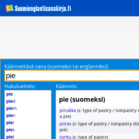
Käännettävä sana (suomeksi tai englanniksi):
Hakuluettelo:
Käännös:
pie
pie (suomeksi)
pie
d
pie
m
piirakka
(
s
: type of pastry
/
nonpastry 
pie
n
a pie)
pie
r
piiras
(
s
: type of pastry
/
nonpastry di
pie
s
pie)
pie
t
torttu
(
s
: type of pastry)