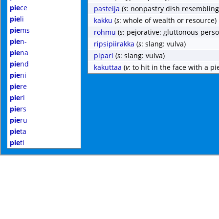
pie
ce
pasteija
(
s
: nonpastry dish resembling
pie
li
kakku
(
s
: whole of wealth or resource)
pie
ms
rohmu
(
s
: pejorative: gluttonous perso
pie
n-
ripsipiirakka
(
s
: slang: vulva)
pie
na
pipari
(
s
: slang: vulva)
pie
nd
kakuttaa
(
v
: to hit in the face with a pi
pie
ni
pie
re
pie
ri
pie
rs
pie
ru
pie
ta
pie
ti