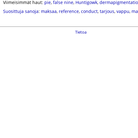
Viimeisimmät haut:
pie
,
false nine
,
Huntigowk
,
dermapigmentati
Suosittuja sanoja
:
maksaa
,
reference
,
conduct
,
tarjous
,
vappu
,
ma
Tietoa