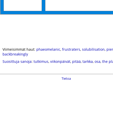
Viimeisimmät haut:
phaeomelanic
,
frustraters
,
solubilisation
,
pie
backbreakingly
Suosittuja sanoja
:
tutkimus
,
viikonpäivät
,
pitää
,
tarkka
,
osa
,
the pl
Tietoa