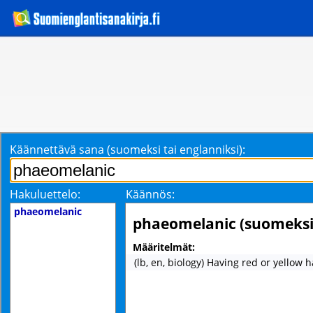
Käännettävä sana (suomeksi tai englanniksi):
Hakuluettelo:
Käännös:
phaeomelanic
phaeomelanic (suomeksi
Määritelmät:
(lb, en, biology) Having red or yellow h