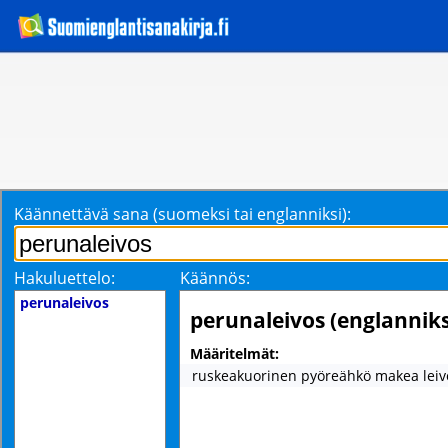
Käännettävä sana (suomeksi tai englanniksi):
Hakuluettelo:
Käännös:
perunaleivos
perunaleivos (englanniks
Määritelmät:
ruskeakuorinen pyöreähkö makea leiv