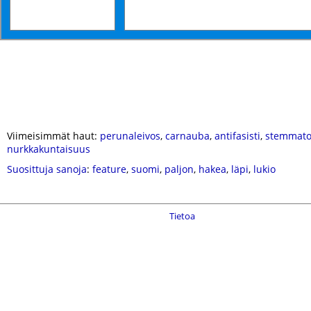
Viimeisimmät haut:
perunaleivos
,
carnauba
,
antifasisti
,
stemmato
nurkkakuntaisuus
Suosittuja sanoja
:
feature
,
suomi
,
paljon
,
hakea
,
läpi
,
lukio
Tietoa