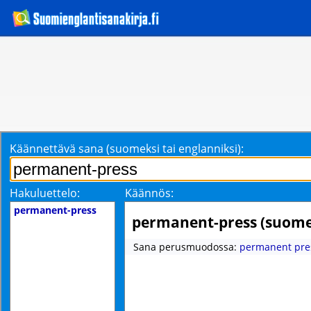
Käännettävä sana (suomeksi tai englanniksi):
Hakuluettelo:
Käännös:
permanent-press
permanent-press (suome
Sana perusmuodossa:
permanent pre