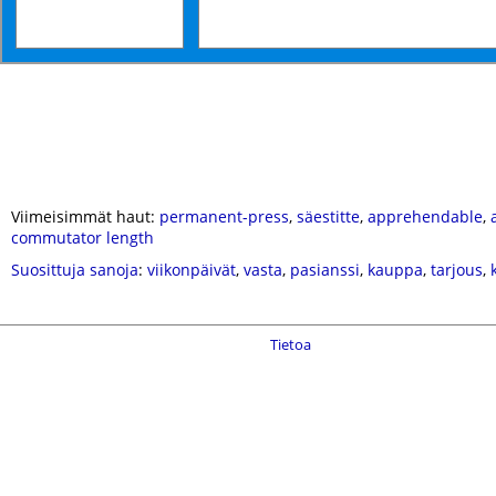
Viimeisimmät haut:
permanent-press
,
säestitte
,
apprehendable
,
commutator length
Suosittuja sanoja
:
viikonpäivät
,
vasta
,
pasianssi
,
kauppa
,
tarjous
,
Tietoa