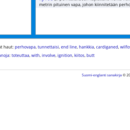
metrin pituinen vapa, johon kiinnitetään perho
t haut:
perhovapa
,
tunnettaisi
,
end line
,
hankkia
,
cardiganed
,
wilfo
anoja
:
toteuttaa
,
with
,
involve
,
ignition
,
kiitos
,
butt
Suomi-englanti sanakirja
© 20