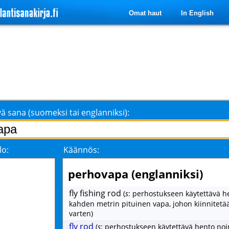
Omat haut
In English
ä sana (suomeksi tai englanniksi):
lo:
Käännös:
perhovapa (englanniksi)
fly fishing rod
(
s
: perhostukseen käytettävä h
kahden metrin pituinen vapa, johon kiinnitet
varten)
fly rod
(
s
: perhostukseen käytettävä hento no