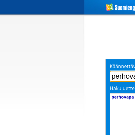
Käännettäv
Hakuluette
perhovapa