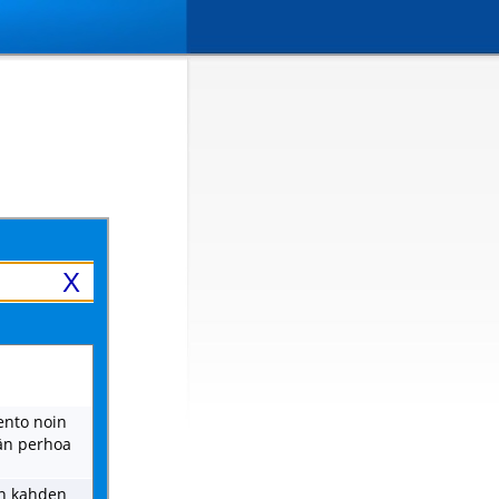
X
ento noin
ään perhoa
in kahden