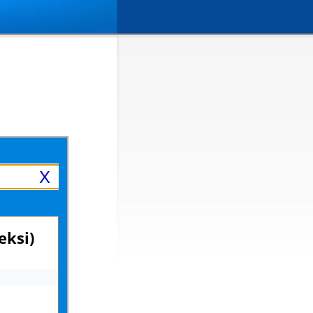
X
eksi)