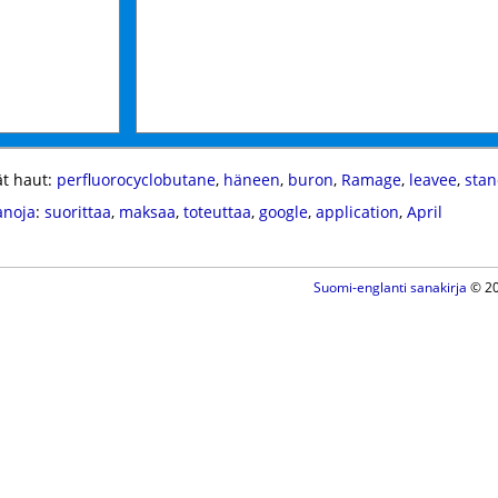
t haut:
perfluorocyclobutane
,
häneen
,
buron
,
Ramage
,
leavee
,
stan
anoja
:
suorittaa
,
maksaa
,
toteuttaa
,
google
,
application
,
April
Suomi-englanti sanakirja
© 20