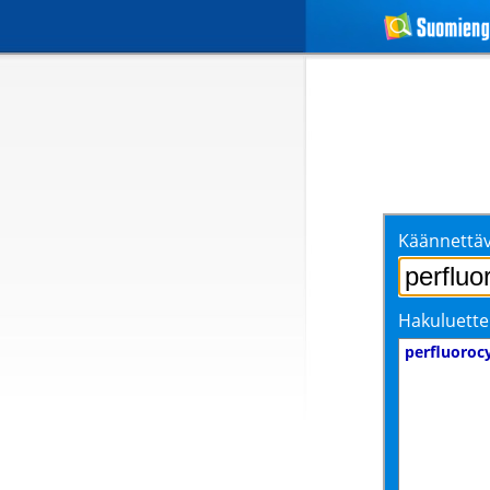
Käännettäv
Hakuluette
perfluoroc