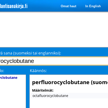
Omat haut
In English
ä sana (suomeksi tai englanniksi):
lo:
Käännös:
yclobutane
perfluorocyclobutane (suom
Määritelmät:
octafluorocyclobutane