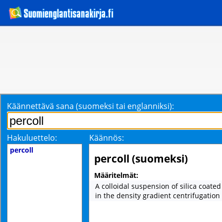
Käännettävä sana (suomeksi tai englanniksi):
Hakuluettelo:
Käännös:
percoll
percoll (suomeksi)
Määritelmät:
A colloidal suspension of silica coate
in the density gradient centrifugation 