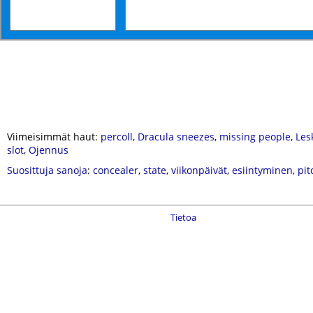
Viimeisimmät haut:
percoll
,
Dracula sneezes
,
missing people
,
Les
slot
,
Ojennus
Suosittuja sanoja
:
concealer
,
state
,
viikonpäivät
,
esiintyminen
,
pit
Tietoa