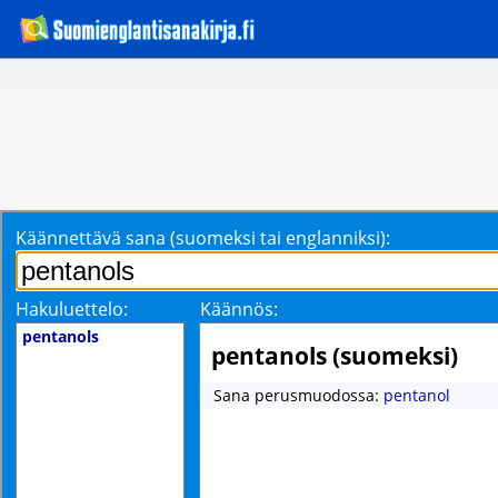
Käännettävä sana (suomeksi tai englanniksi):
Hakuluettelo:
Käännös:
pentanols
pentanols (suomeksi)
Sana perusmuodossa:
pentanol