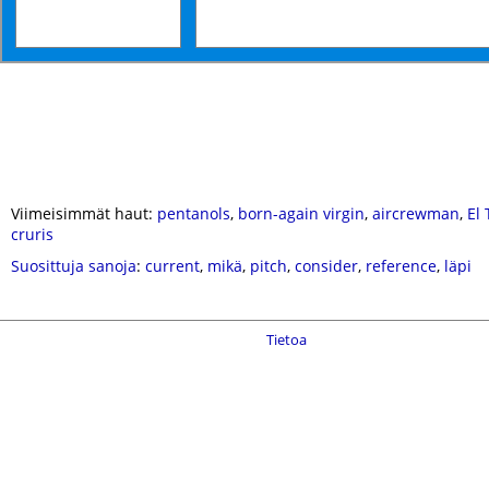
Viimeisimmät haut:
pentanols
,
born-again virgin
,
aircrewman
,
El 
cruris
Suosittuja sanoja
:
current
,
mikä
,
pitch
,
consider
,
reference
,
läpi
Tietoa