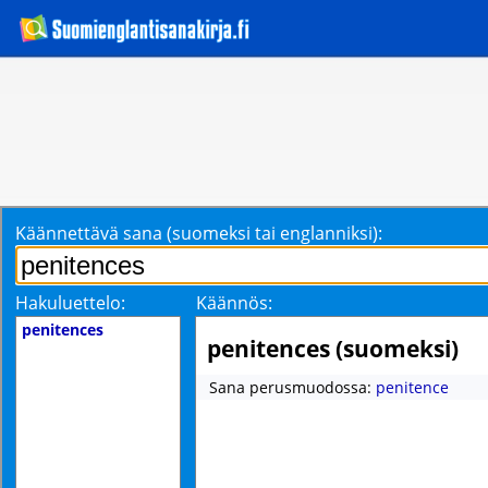
Käännettävä sana (suomeksi tai englanniksi):
Hakuluettelo:
Käännös:
penitences
penitences (suomeksi)
Sana perusmuodossa:
penitence