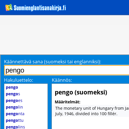
Käännettävä sana (suomeksi tai englanniksi):
Hakuluettelo:
Käännös:
pengo
pengo (suomeksi)
pengo
s
pengo
es
Määritelmät:
pengo
lin
The monetary unit of Hungary from Ja
pengo
nta
July, 1946, divided into 100 fillér.
pengo
ttu
pengo
lins