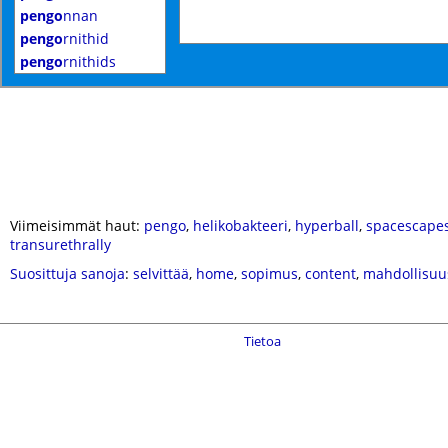
pengo
nnan
pengo
rnithid
pengo
rnithids
Viimeisimmät haut:
pengo
,
helikobakteeri
,
hyperball
,
spacescape
transurethrally
Suosittuja sanoja
:
selvittää
,
home
,
sopimus
,
content
,
mahdollisuu
Tietoa