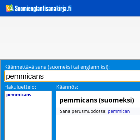
Käännettävä sana (suomeksi tai englanniksi):
Hakuluettelo:
Käännös:
pemmicans
pemmicans (suomeksi)
Sana perusmuodossa:
pemmican