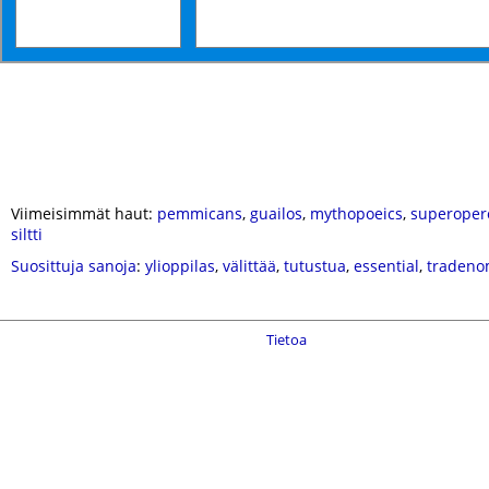
Viimeisimmät haut:
pemmicans
,
guailos
,
mythopoeics
,
superoper
siltti
Suosittuja sanoja
:
ylioppilas
,
välittää
,
tutustua
,
essential
,
tradeno
Tietoa