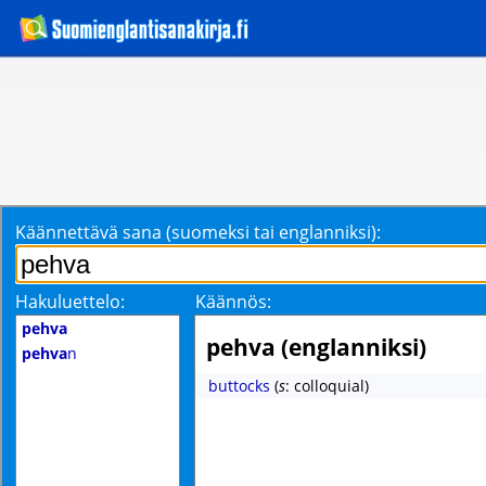
Käännettävä sana (suomeksi tai englanniksi):
Hakuluettelo:
Käännös:
pehva
pehva (englanniksi)
pehva
n
buttocks
(
s
: colloquial)