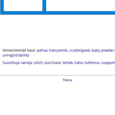
Viimeisimmät haut:
pehva
,
halcyonids
,
scattergood
,
baby powder
unregistrability
Suosittuja sanoja
:
pitch
,
purchase
,
tehdä
,
lukio
,
tutkimus
,
support
Tietoa