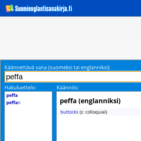
Käännettävä sana (suomeksi tai englanniksi):
Hakuluettelo:
Käännös:
peffa
peffa (englanniksi)
peffa
n
buttocks
(
s
: colloquial)