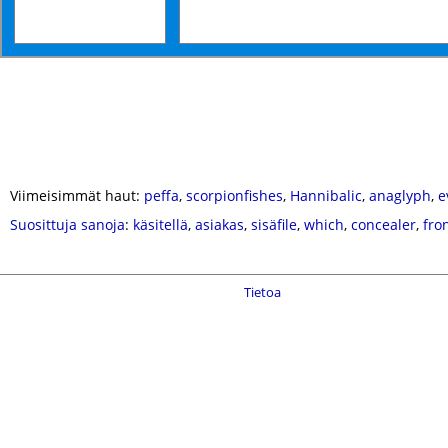
Viimeisimmät haut:
peffa
,
scorpionfishes
,
Hannibalic
,
anaglyph
,
e
Suosittuja sanoja
:
käsitellä
,
asiakas
,
sisäfile
,
which
,
concealer
,
fro
Tietoa