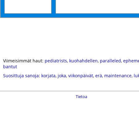
Viimeisimmät haut:
pediatrists
,
kuohahdellen
,
paralleled
,
epheme
bantut
Suosittuja sanoja
:
korjata
,
joka
,
viikonpäivät
,
erä
,
maintenance
,
lu
Tietoa