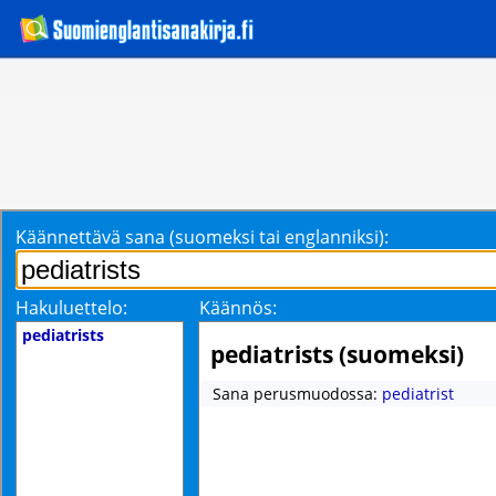
Käännettävä sana (suomeksi tai englanniksi):
Hakuluettelo:
Käännös:
pediatrists
pediatrists (suomeksi)
Sana perusmuodossa:
pediatrist